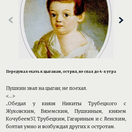
Передумал ехать к цыганам, острил, не спал до 4-х утра
Пушкин звал на цыган; не поехал.
<…>
...Обедал у князя Никиты Трубецкого с
Жуковским, Вяземским, Пушкиным, князем
Кочубеем57, Трубецким, Гагариным и с Ленским,
болтал умно и возбуждал других к остротам.