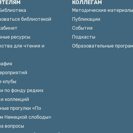
ИТЕЛЯМ
КОЛЛЕГАМ
Библиотека
Методические материал
зоваться библиотекой
Публикации
кабинет
События
нные ресурсы
Подкасты
ства для чтения и
Образовательные програ
рафия
ероприятий
е клубы
и по фонду редких
и коллекций
ные прогулки «По
ам Немецкой слободы»
на вопросы