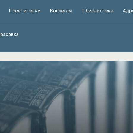
Посетителям
Коллегам
О библиотеке
Адр
расовка