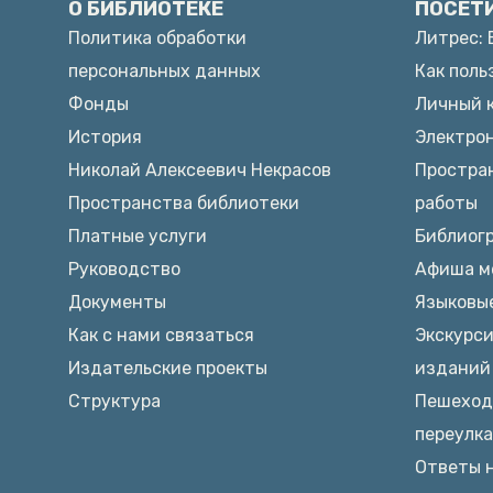
О БИБЛИОТЕКЕ
ПОСЕТ
Политика обработки
Литрес: 
персональных данных
Как поль
Фонды
Личный 
История
Электро
Николай Алексеевич Некрасов
Простран
Пространства библиотеки
работы
Платные услуги
Библиог
Руководство
Афиша м
Документы
Языковы
Как с нами связаться
Экскурси
Издательские проекты
изданий 
Структура
Пешеход
переулк
Ответы 