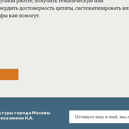
аучной работе, получить тематическую или
вердить достоверность цитаты, систематизировать ил
афы вам помогут.
ьтуры города Москвы
ка имени Н.А.