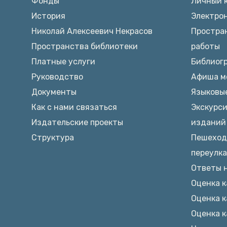
Фонды
Личный 
История
Электро
Николай Алексеевич Некрасов
Простран
Пространства библиотеки
работы
Платные услуги
Библиог
Руководство
Афиша м
Документы
Языковы
Как с нами связаться
Экскурси
Издательские проекты
изданий 
Структура
Пешеход
переулк
Ответы 
Оценка к
Оценка к
Оценка к