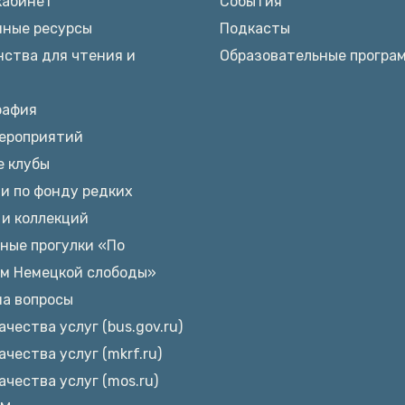
кабинет
События
нные ресурсы
Подкасты
ства для чтения и
Образовательные програ
рафия
ероприятий
е клубы
и по фонду редких
и коллекций
ные прогулки «По
ам Немецкой слободы»
на вопросы
ачества услуг (bus.gov.ru)
ачества услуг (mkrf.ru)
ачества услуг (mos.ru)