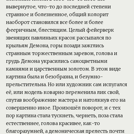
вывернутое, что-то до последней степени
странное и болезненное, общий колорит
наоборот становился все более и более
фееричным, блестящим. Целый фейерверк
звенящих павлиньих красок рассыпался по
крыльям Демона, горы позади зажглись
странным торжественным заревом, голова и
грудь Демона украсились самоцветными
камнями и царственным золотом. В этом виде
картина была и безобразна, и безумно-
прельстительна. Но или художник сам испугался
её, или модель коварно переменила лик свой,
спутав воображение мастера и натолкнув его на
совершенно иное. Произошёл поворот, и с тех
пор картина стала тускнеть, чернеть, поза стала
естественнее, голова красивее, как-то
благоразумней, а демоническая прелесть почти