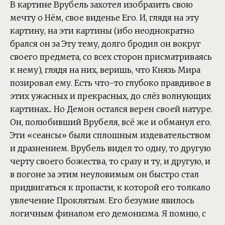
В картине Врубель захотел изобразить свою
мечту о Нём, свое виденье Его. И, глядя на эту
картину, на эти картины (ибо неоднократно
брался он за Эту тему, долго бродил он вокруг
своего предмета, со всех сторон присматриваясь
к нему), глядя на них, веришь, что Князь Мира
позировал ему. Есть что-то глубоко правдивое в
этих ужасных и прекрасных, до слёз волнующих
картинах... Но Демон остался верен своей натуре.
Он, полюбивший Врубеля, всё же и обманул его.
Эти «сеансы» были сплошным издевательством
и дразнением. Врубель видел то одну, то другую
черту своего божества, то сразу и ту, и другую, и
в погоне за этим неуловимым он быстро стал
придвигаться к пропасти, к которой его толкало
увлечение Проклятым. Его безумие явилось
логичным финалом его демонизма. Я помню, с