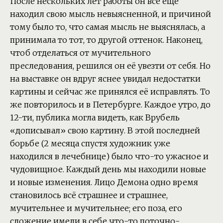
После нескольких лет работы он всё ещё
находил свою мысль невыясненной, и причиной
тому было то, что самая мысль не выяснялась, а
принимала то тот, то другой оттенок. Наконец,
чтоб отделаться от мучительного
преследования, решился он её увезти от себя. Но
на выставке он вдруг яснее увидал недостатки
картины и сейчас же принялся её исправлять. То
же повторилось и в Петербурге. Каждое утро, до
12-ти, публика могла видеть, как Врубель
«дописывал» свою картину. В этой последней
борьбе (2 месяца спустя художник уже
находился в лечебнице) было что-то ужасное и
чудовищное. Каждый день мы находили новые
и новые изменения. Лицо Демона одно время
становилось всё страшнее и страшнее,
мучительнее и мучительнее; его поза, его
сложение имели в себе что-то поточно-