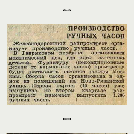
***
***