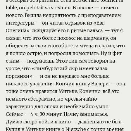
s’occupait de spiritisme et au lieu de faire tourner la
table, on pelotait sa voisine». В школе — ничего
нового. Вышла неприятность с преподавателем
литературы — он читал отрывок из «Евг.
Онегина», скандируя его в ритме вальса, — тут я
сказал, что это более похоже на шарманку, он
обиделся за свои способности чтеца и сказал, что
я пошло острю, и попросил помолчать. Ну и фиг
с ним — подумаешь. Этот тип сам говорил на
уроке, что «лимбургский сыр имеет запах
портянки» — и он не внушает мне больше
никакого уважения. Кончил книгу Валери — она
тоже очень нравится Митьке. Конечно, всё это
немного абстрактно, но чрезвычайно
характерно для эпохи и необычайно умно.
Сейчас — 4 ч. 30 минут. Начну заниматься.
Думаю скоро пойти в кино — давненько не был.
Купил у Митьки книгу о Nietzche с точки зрения