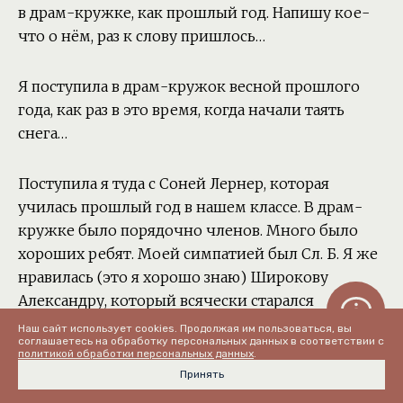
в драм-кружке, как прошлый год. Напишу кое-
что о нём, раз к слову пришлось…
Я поступила в драм-кружок весной прошлого
года, как раз в это время, когда начали таять
снега…
Поступила я туда с Соней Лернер, которая
училась прошлый год в нашем классе. В драм-
кружке было порядочно членов. Много было
хороших ребят. Моей симпатией был Сл. Б. Я же
нравилась (это я хорошо знаю) Широкову
Александру, который всячески старался
заслужить моего внимания. В постановке
Наш сайт использует cookies. Продолжая им пользоваться, вы
соглашаетесь на обработку персональных данных в соответствии с
«Золушка», которую мы ставили, у меня была
политикой обработки персональных данных
.
роль Золушки, а у Широкова — принца. Все эти
Принять
обстоятельства подходили, к тому времени, как