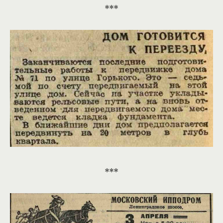
***
***