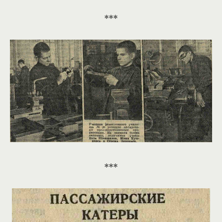
***
***