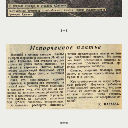
***
***