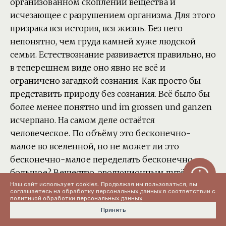
организованном скоплении вещества и
исчезающее с разрушением организма. Для этого
призрака вся история, вся жизнь. Без него
непонятно, чем груда камней хуже людской
семьи. Естествознание развивается правильно, но
в теперешнем виде оно явно не всё и
ограничено загадкой сознания. Как просто бы
представить природу без сознания. Всё было бы
более менее понятно und im grossen und ganzen
исчерпано. На самом деле остаётся
человеческое. По объёму это бесконечно-
малое во вселенной, но не может ли это
бесконечно-малое переделать бесконечно-
большое? Вещество, эволюционным путём
превращающееся в могущественного бога,
Наш сайт использует cookies. Продолжая им пользоваться, вы
соглашаетесь на обработку персональных данных в соответствии с
обладателя ядерной энергии и прочего? Надо же
политикой обработки персональных данных
.
Принять
говорить о сознании полным голосом, не
ограничиваясь пустозвонными фразами, что это