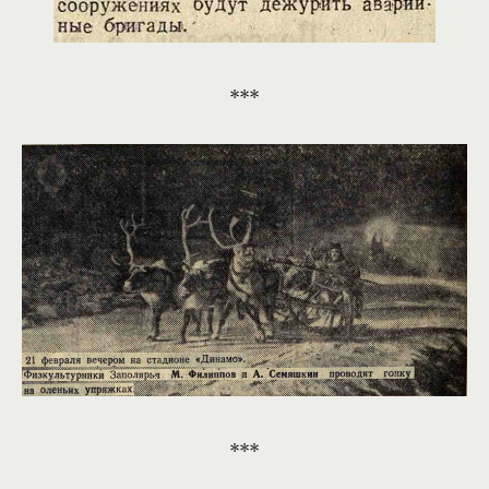
***
***