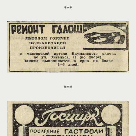
***
***