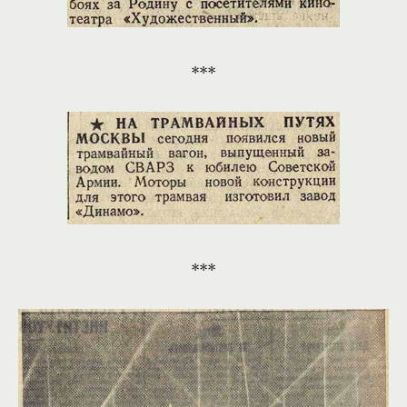
***
***