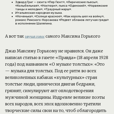
Эдвард Григ — сюита «Пер Гюнт», «Лирические пьесы»,
«Колыбельная», «Ноктюрн», пьеса «Одинокий», «Норвежские
танцы и мелодии», «Траурный марш».
Итальянская народная музыка.
«Ноченька», «Солнце красное», «Как король шел на войну»,
романс Римского-Корсакова «Редеет облаков летучая гряда»
в исполнении Шаляпина.
А вот так
самого Максима Горького
звучал голос
Джаз Максиму Горькому не нравился. Он даже
написал статью в газете «Правда» (18 апреля 1928
года) под названием «О музыке толстых»: «Это
— музыка для толстых. Под ее ритм во всех
великолепных кабаках «культурных» стран
толстые люди, цинически двигая бедрами,
грязнят, симулируют акт оплодотворения
мужчиной женщины. Издревле великие поэты
всех народов, всех эпох вдохновенно тратили
творческие силы свои на то, чтоб облагородить