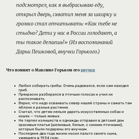
подсмотрел, как я выбрасываю еду,
открыл дверь, схватил меня за шкирку и
громко стал отчитывать: «Как тебе не
стыдно? Дети у нас в России голодают, а
ты такое делаешь!» (Из воспоминаний
Дарьи Пешковой, внучки Горького.)
Что помнят о Максиме Горьком его
внучки
Любил собирать грибы. Очень радовался, если сам находил
гриб.
Прекрасно разбирался в птичьих голосах и учил их
распознавать.
Верил, что надо осваивать север нашей страны и сажать там
яблони и разные растения.
Считал, что детям нельзя дарить искусственных собак и
кошек — только живых.
Не терпел излишеств и однажды отправил в детский дом
красивые платья (шелковые, белые, с синими птичками),
которые были подарены его внучкам.
Последние два года жизни носил пальто своего сына,
умершего в 1934 году.