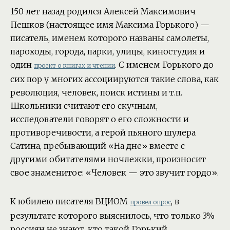
150 лет назад родился Алексей Максимович
Пешков (настоящее имя Максима Горького) —
писатель, именем которого названы самолеты,
пароходы, города, парки, улицы, киностудия и
один
. С именем Горького до
проект о книгах и чтении
сих пор у многих ассоциируются такие слова, как
революция, человек, поиск истины и т.п.
Школьники считают его скучным,
исследователи говорят о его сложности и
противоречивости, а герой пьяного шулера
Сатина, пребывающий «На дне» вместе с
другими обитателями ночлежки, произносит
свое знаменитое: «Человек — это звучит гордо».
К юбилею писателя ВЦИОМ
, в
провел опрос
результате которого выяснилось, что только 3%
россиян не знают, кто такой Горький.