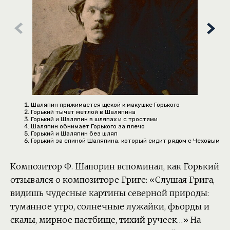
Шаляпин прижимается щекой к макушке Горького
Горький тычет метлой в Шаляпина
Горький и Шаляпин в шляпах и с тростями
Шаляпин обнимает Горького за плечо
Горький и Шаляпин без шляп
Горький за спиной Шаляпина, который сидит рядом с Чеховым
Композитор Ф. Шапорин вспоминал, как Горький
отзывался о композиторе Григе: «Слушая Грига,
видишь чудесные картины северной природы:
туманное утро, солнечные лужайки, фьорды и
скалы, мирное пастбище, тихий ручеек…» На